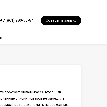
+7 (861) 290-92-84
Оставить заявку
ы
ате поможет онлайн-касса Атол 55Ф.
исленные списки товаров не замедлят
я возможность сэкономить на расходных