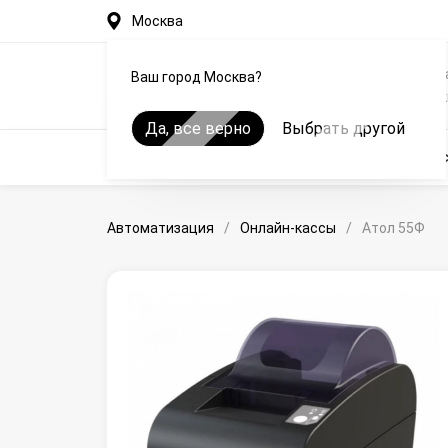
Москва
Автоматизация рестор
Ваш город Москва?
общепита на iiko в Мос
Да, все верно
Выбрать другой
Автоматизация
Оборудование
Онлайн-кас
Автоматизация
/
Онлайн-кассы
/
Атол 55Ф